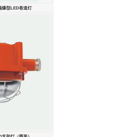
隔爆型LED巷道灯
ED支架灯（圆形）