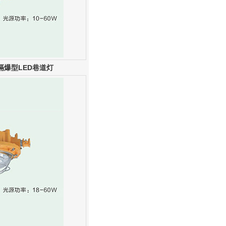
隔爆型LED巷道灯