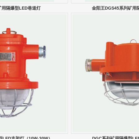
列矿用隔爆型LED巷道灯
金阳王DGS45系列矿用
LED支架灯（10W-30W）
DGC系列矿用隔爆型L