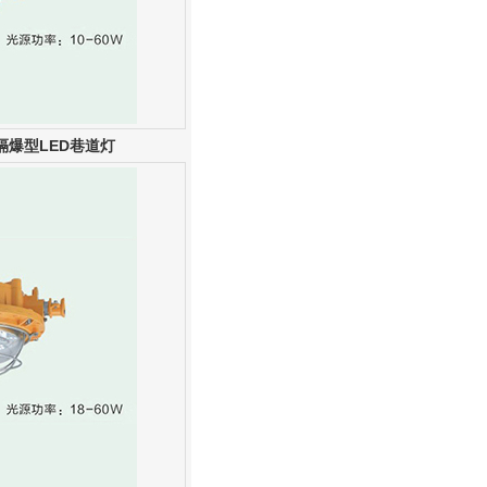
隔爆型LED巷道灯