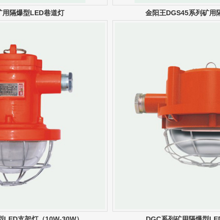
列矿用隔爆型LED巷道灯
金阳王DGS45系列矿用
LED支架灯（10W-30W）
DGC系列矿用隔爆型L