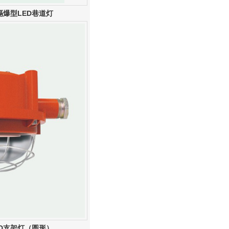
隔爆型LED巷道灯
ED支架灯（圆形）