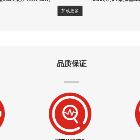
加载更多
品质保证