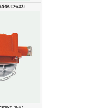
隔爆型LED巷道灯
ED支架灯（圆形）