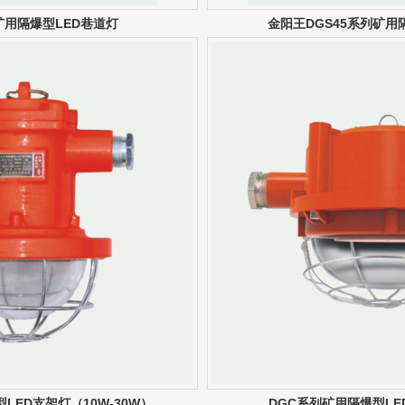
列矿用隔爆型LED巷道灯
金阳王DGS45系列矿用
LED支架灯（10W-30W）
DGC系列矿用隔爆型L