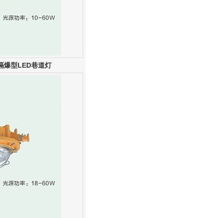
隔爆型LED巷道灯